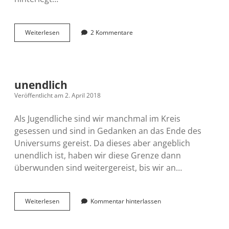
Ich
Weiterlesen
2 Kommentare
bin
es,
der
Blogopa
unendlich
Veröffentlicht am 2. April 2018
Als Jugendliche sind wir manchmal im Kreis
gesessen und sind in Gedanken an das Ende des
Universums gereist. Da dieses aber angeblich
unendlich ist, haben wir diese Grenze dann
überwunden sind weitergereist, bis wir an…
unendlich
Weiterlesen
Kommentar hinterlassen