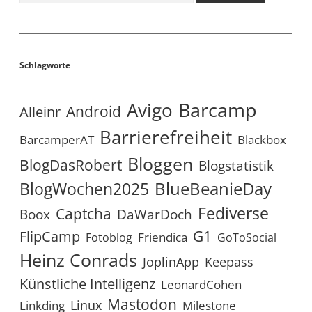
Schlagworte
Avigo
Barcamp
Android
Alleinr
Barrierefreiheit
BarcamperAT
Blackbox
Bloggen
BlogDasRobert
Blogstatistik
BlueBeanieDay
BlogWochen2025
Fediverse
Captcha
Boox
DaWarDoch
G1
FlipCamp
Friendica
Fotoblog
GoToSocial
Heinz Conrads
JoplinApp
Keepass
Künstliche Intelligenz
LeonardCohen
Mastodon
Linux
Linkding
Milestone