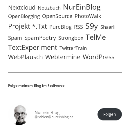
NurEinBlog
Nextcloud
Notizbuch
OpenSource
PhotoWalk
OpenBlogging
S9y
Projekt *.txt
RSS
PureBlog
Shaarli
TelMe
SpamPoetry
Spam
Strongbox
TextExperiment
TwitterTrain
WordPress
WebPlausch
Webtermine
Folge meinem Blog im Fediverse
Nur ein Blog
Folgen
@roblen@nureinblog.at