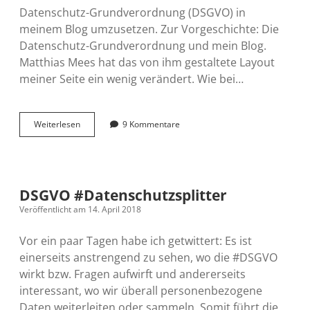
Datenschutz-Grundverordnung (DSGVO) in
meinem Blog umzusetzen. Zur Vorgeschichte: Die
Datenschutz-Grundverordnung und mein Blog.
Matthias Mees hat das von ihm gestaltete Layout
meiner Seite ein wenig verändert. Wie bei…
Datenschutz
Weiterlesen
9 Kommentare
in
meinem
Blog:
Fonts
wieder
DSGVO #Datenschutzsplitter
eingelagert
Veröffentlicht am 14. April 2018
Vor ein paar Tagen habe ich getwittert: Es ist
einerseits anstrengend zu sehen, wo die #DSGVO
wirkt bzw. Fragen aufwirft und andererseits
interessant, wo wir überall personenbezogene
Daten weiterleiten oder sammeln. Somit führt die