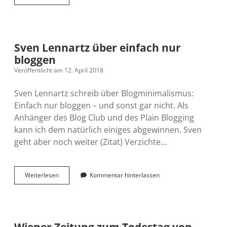
sagt
zum
Abschied
leise
(oder
Sven Lennartz über einfach nur
laut)
bloggen
Danke
Veröffentlicht am 12. April 2018
Sven Lennartz schreib über Blogminimalismus:
Einfach nur bloggen – und sonst gar nicht. Als
Anhänger des Blog Club und des Plain Blogging
kann ich dem natürlich einiges abgewinnen. Sven
geht aber noch weiter (Zitat) Verzichte…
Sven
Weiterlesen
Kommentar hinterlassen
Lennartz
über
einfach
nur
bloggen
Wiener Zeitung zum Todestag von