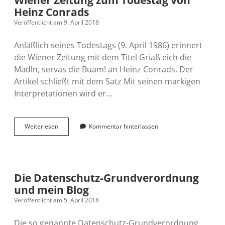
Heinz Conrads
Veröffentlicht am 9. April 2018
Anläßlich seines Todestags (9. April 1986) erinnert
die Wiener Zeitung mit dem Titel Griaß eich die
Madln, servas die Buam! an Heinz Conrads. Der
Artikel schließt mit dem Satz Mit seinen markigen
Interpretationen wird er…
Wiener
Weiterlesen
Kommentar hinterlassen
Zeitung
zum
Todestag
von
Heinz
Die Datenschutz-Grundverordnung
Conrads
und mein Blog
Veröffentlicht am 5. April 2018
Die so genannte Datenschutz-Grundverordnung