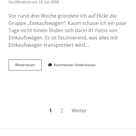
Veröffentlicht am 18. Juli 2008
Vor rund drei Woche gründete ich auf Flickr die
Gruppe „Einkaufswagen“. Kaum schaue ich ein paar
Tage nicht hinein finden sich darin 81 Fotos von
Einkaufswägen. Es ist faszinierend, was alles mit
Einkaufswagen transportiert wird,…
Flickr
Weiterlesen
Kommentar hinterlassen
Gruppe
Einkaufswagen
wächst
Seitennummerierung
1
2
Weiter
der
Beiträge