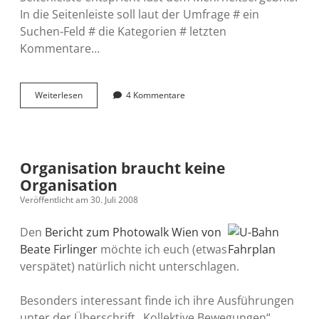
In die Seitenleiste soll laut der Umfrage # ein
Suchen-Feld # die Kategorien # letzten
Kommentare…
Habe
Weiterlesen
4 Kommentare
ich
die
perfekte
Seitenleiste
Organisation braucht keine
Organisation
Veröffentlicht am 30. Juli 2008
Den
Bericht zum Photowalk Wien von
Beate Firlinger
möchte ich euch (etwas
verspätet) natürlich nicht unterschlagen.
Besonders interessant finde ich ihre Ausführungen
unter der Überschrift „Kollektive Bewegungen“.