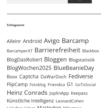
Schlagworte
Avigo
Barcamp
Android
Alleinr
Barrierefreiheit
BarcamperAT
Blackbox
Bloggen
BlogDasRobert
Blogstatistik
BlueBeanieDay
BlogWochen2025
Fediverse
Captcha
Boox
DaWarDoch
G1
FlipCamp
Friendica
Fotoblog
GoToSocial
Heinz Conrads
JoplinApp
Keepass
Künstliche Intelligenz
LeonardCohen
Mastodon