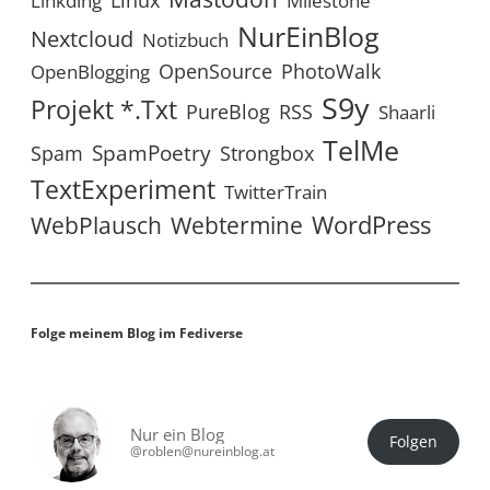
Linux
Linkding
Milestone
NurEinBlog
Nextcloud
Notizbuch
OpenSource
PhotoWalk
OpenBlogging
S9y
Projekt *.txt
RSS
PureBlog
Shaarli
TelMe
SpamPoetry
Spam
Strongbox
TextExperiment
TwitterTrain
WordPress
WebPlausch
Webtermine
Folge meinem Blog im Fediverse
Nur ein Blog
Folgen
@roblen@nureinblog.at