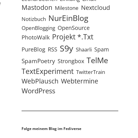
e
Mastodon
Nextcloud
Milestone
NurEinBlog
Notizbuch
OpenSource
OpenBlogging
Projekt *.txt
PhotoWalk
S9y
RSS
PureBlog
Spam
Shaarli
TelMe
SpamPoetry
Strongbox
TextExperiment
TwitterTrain
WebPlausch
Webtermine
WordPress
Folge meinem Blog im Fediverse