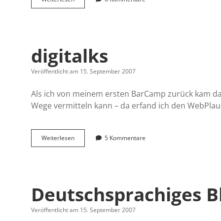
Wochen
bei
Google
Analytics
und
digitalks
eine
erste
Blogstatistik
Veröffentlicht am 15. September 2007
Als ich von meinem ersten BarCamp zurück kam da
Wege vermitteln kann – da erfand ich den WebPla
digitalks
Weiterlesen
5 Kommentare
Deutschsprachiges B
Veröffentlicht am 15. September 2007