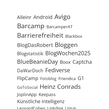
Avigo
Android
Alleinr
Barcamp
BarcamperAT
Barrierefreiheit
Blackbox
Bloggen
BlogDasRobert
BlogWochen2025
Blogstatistik
BlueBeanieDay
Captcha
Boox
Fediverse
DaWarDoch
G1
FlipCamp
Friendica
Fotoblog
Heinz Conrads
GoToSocial
JoplinApp
Keepass
Künstliche Intelligenz
Linux
LeonardCohen
Linkding