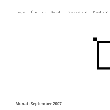
Blog
Über mich
Kontakt
Grundsätze
Projekte
Dropdown-Menü öffnen
Dropdown-Menü öf
Dro
Nur
ein
Blo
Monat:
September 2007