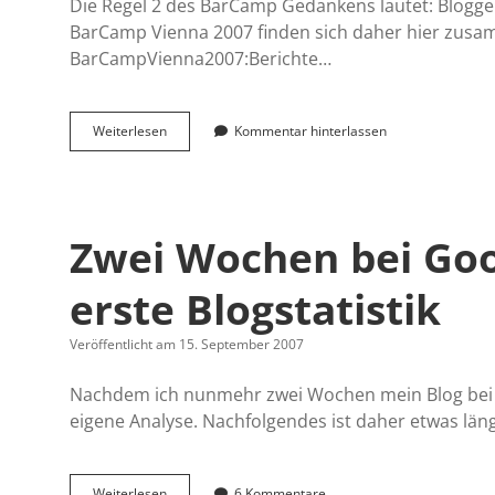
Die Regel 2 des BarCamp Gedankens lautet: Blogge
BarCamp Vienna 2007 finden sich daher hier zusamm
BarCampVienna2007:Berichte…
Regel
Weiterlesen
Kommentar hinterlassen
2:
Blogge
über
das
BarCamp
Zwei Wochen bei Goo
erste Blogstatistik
Veröffentlicht am 15. September 2007
Nachdem ich nunmehr zwei Wochen mein Blog bei 
eigene Analyse. Nachfolgendes ist daher etwas lä
Zwei
Weiterlesen
6 Kommentare