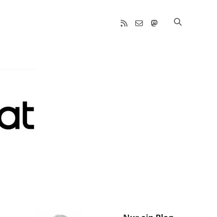
rss
email-
mastodon
form
Sidebar