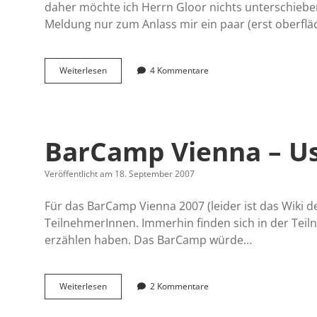
daher möchte ich Herrn Gloor nichts unterschiebe
Meldung nur zum Anlass mir ein paar (erst oberfl
Ich
Weiterlesen
4 Kommentare
bin
Web
1.5
BarCamp Vienna – Us
Veröffentlicht am 18. September 2007
Für das BarCamp Vienna 2007 (leider ist das Wiki de
TeilnehmerInnen. Immerhin finden sich in der Teiln
erzählen haben. Das BarCamp würde…
BarCamp
Weiterlesen
2 Kommentare
Vienna
–