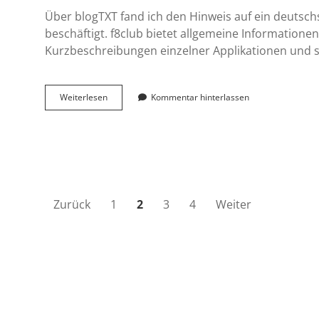
Über blogTXT fand ich den Hinweis auf ein deutschs
beschäftigt. f8club bietet allgemeine Informatio
Kurzbeschreibungen einzelner Applikationen und 
Deutschsprachiges
Weiterlesen
Kommentar hinterlassen
Blog
zu
Facebook
Seitennummerierung
Zurück
1
2
3
4
Weiter
der
Beiträge