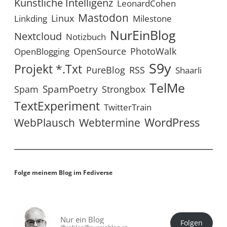
Künstliche Intelligenz
LeonardCohen
Mastodon
Linux
Linkding
Milestone
NurEinBlog
Nextcloud
Notizbuch
OpenSource
PhotoWalk
OpenBlogging
S9y
Projekt *.txt
RSS
PureBlog
Shaarli
TelMe
SpamPoetry
Spam
Strongbox
TextExperiment
TwitterTrain
WordPress
WebPlausch
Webtermine
Folge meinem Blog im Fediverse
Nur ein Blog
Folgen