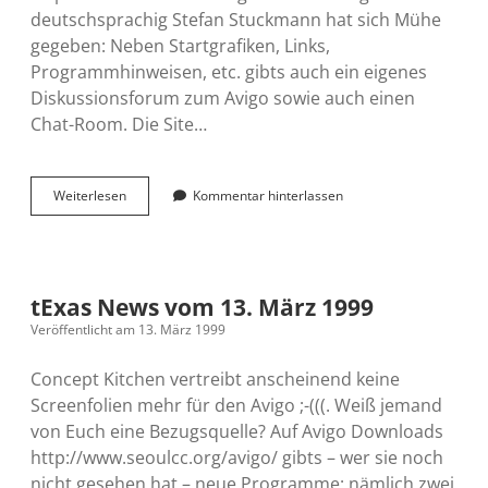
deutschsprachig Stefan Stuckmann hat sich Mühe
gegeben: Neben Startgrafiken, Links,
Programmhinweisen, etc. gibts auch ein eigenes
Diskussionsforum zum Avigo sowie auch einen
Chat-Room. Die Site…
tExas
Weiterlesen
Kommentar hinterlassen
News
vom
23.
März
1999
tExas News vom 13. März 1999
Veröffentlicht am 13. März 1999
Concept Kitchen vertreibt anscheinend keine
Screenfolien mehr für den Avigo ;-(((. Weiß jemand
von Euch eine Bezugsquelle? Auf Avigo Downloads
http://www.seoulcc.org/avigo/ gibts – wer sie noch
nicht gesehen hat – neue Programme: nämlich zwei