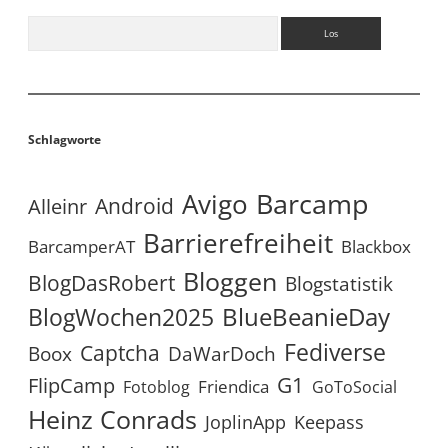
Suchen
Schlagworte
Avigo
Barcamp
Android
Alleinr
Barrierefreiheit
BarcamperAT
Blackbox
Bloggen
BlogDasRobert
Blogstatistik
BlueBeanieDay
BlogWochen2025
Fediverse
Captcha
Boox
DaWarDoch
G1
FlipCamp
Friendica
Fotoblog
GoToSocial
Heinz Conrads
JoplinApp
Keepass