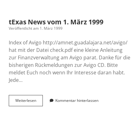
vom
3.
März
1999
tExas News vom 1. März 1999
Veröffentlicht am 1. März 1999
Index of Avigo http://amnet.guadalajara.net/avigo/
hat mit der Datei check.pdf eine kleine Anleitung
zur Finanzverwaltung am Avigo parat. Danke für die
bisherigen Rückmeldungen zur Avigo CD. Bitte
meldet Euch noch wenn Ihr Interesse daran habt.
Jede…
tExas
Weiterlesen
Kommentar hinterlassen
News
vom
1.
März
1999