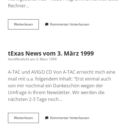
Rechner…
tExas
Weiterlesen
Kommentar hinterlassen
News
vom
13.
März
1999
tExas News vom 3. März 1999
Veröffentlicht am 3. März 1999
A-TAC und AVIGO CD Von A-TAC erreicht mich eine
mail mit u.a. folgendem Inhalt: "Erst einmal auch
von mir nochmal ein Dankeschön wegen der
Umfrage in Ihrem Newsletter. Wir werden die
nächsten 2-3 Tage noch…
tExas
Weiterlesen
Kommentar hinterlassen
News