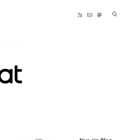
rss
email-
mastodon
form
Sidebar