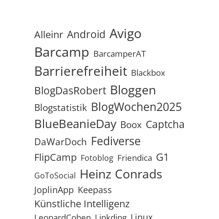
Avigo
Android
Alleinr
Barcamp
BarcamperAT
Barrierefreiheit
Blackbox
Bloggen
BlogDasRobert
BlogWochen2025
Blogstatistik
BlueBeanieDay
Captcha
Boox
Fediverse
DaWarDoch
G1
FlipCamp
Friendica
Fotoblog
Heinz Conrads
GoToSocial
JoplinApp
Keepass
Künstliche Intelligenz
Linux
LeonardCohen
Linkding