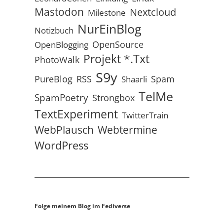
Mastodon
Nextcloud
Milestone
NurEinBlog
Notizbuch
OpenSource
OpenBlogging
Projekt *.txt
PhotoWalk
S9y
RSS
PureBlog
Spam
Shaarli
TelMe
SpamPoetry
Strongbox
TextExperiment
TwitterTrain
WebPlausch
Webtermine
WordPress
Folge meinem Blog im Fediverse