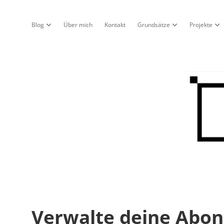
Blog
Über mich
Kontakt
Grundsätze
Projekte
Dropdown-Menü öffnen
Dropdown-Menü öf
Dro
Nur
ein
Blo
Verwalte deine Abo