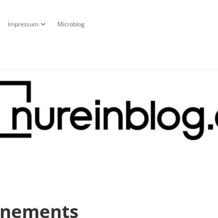
Impressum
Microblog
fnen
pdown-Menü öffnen
Dropdown-Menü öffnen
g
nnements