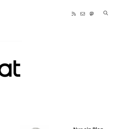
rss
email-
mastodon
form
Sidebar