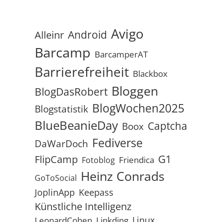
Avigo
Android
Alleinr
Barcamp
BarcamperAT
Barrierefreiheit
Blackbox
Bloggen
BlogDasRobert
BlogWochen2025
Blogstatistik
BlueBeanieDay
Captcha
Boox
Fediverse
DaWarDoch
G1
FlipCamp
Friendica
Fotoblog
Heinz Conrads
GoToSocial
JoplinApp
Keepass
Künstliche Intelligenz
Linux
LeonardCohen
Linkding