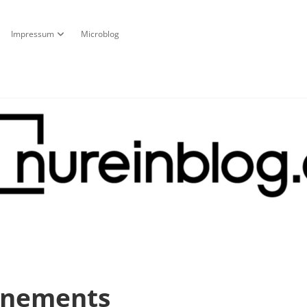
Impressum
Microblog
fnen
pdown-Menü öffnen
Dropdown-Menü öffnen
g
nnements