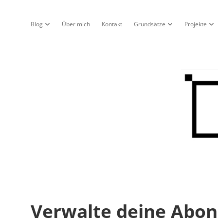
Blog
Über mich
Kontakt
Grundsätze
Projekte
Dropdown-Menü öffnen
Dropdown-Menü öf
Dro
Nur
ein
Blo
Verwalte deine Abo