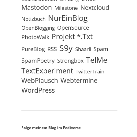
Mastodon
Nextcloud
Milestone
NurEinBlog
Notizbuch
OpenSource
OpenBlogging
Projekt *.txt
PhotoWalk
S9y
RSS
PureBlog
Spam
Shaarli
TelMe
SpamPoetry
Strongbox
TextExperiment
TwitterTrain
WebPlausch
Webtermine
WordPress
Folge meinem Blog im Fediverse