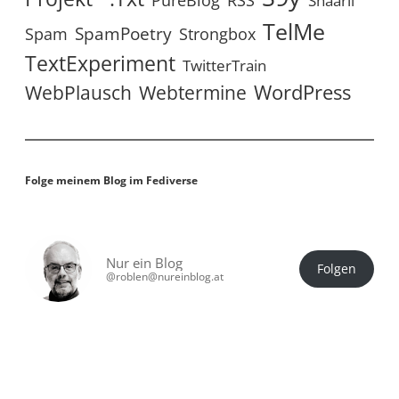
PureBlog
Shaarli
TelMe
SpamPoetry
Spam
Strongbox
TextExperiment
TwitterTrain
WordPress
WebPlausch
Webtermine
Folge meinem Blog im Fediverse
Nur ein Blog
Folgen
@roblen@nureinblog.at