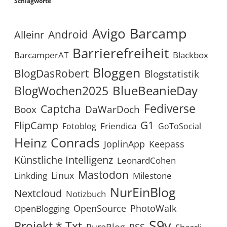
Schlagworte
Avigo
Barcamp
Android
Alleinr
Barrierefreiheit
BarcamperAT
Blackbox
Bloggen
BlogDasRobert
Blogstatistik
BlueBeanieDay
BlogWochen2025
Fediverse
Captcha
Boox
DaWarDoch
G1
FlipCamp
Friendica
Fotoblog
GoToSocial
Heinz Conrads
JoplinApp
Keepass
Künstliche Intelligenz
LeonardCohen
Mastodon
Linux
Linkding
Milestone
NurEinBlog
Nextcloud
Notizbuch
OpenSource
PhotoWalk
OpenBlogging
S9y
Projekt *.txt
RSS