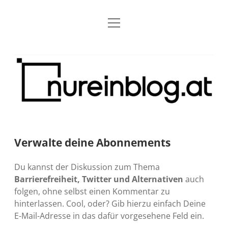
Menü
Blog
Dropdown-
öffnen
Menü
öffnen
Über mich
RSS
Nur
Kontakt
Archiv
ein
Blog
Grundsätze
Dropdown-
Menü
öffnen
Open Blogging Manifest
Projekte
Dropdown-
Menü
öffnen
Verwalte deine Abonnements
barcamper.at – Die österreichische Barcamp Liste
Kreativitätserklärung
Impressum
Dropdown-
Menü
öffnen
Du kannst der Diskussion zum Thema
Alleinr – Der Ruheraum im Web (externer Link)
Barrierefreiheit
Datenschutz
Microblog
Barrierefreiheit, Twitter und Alternativen
auch
folgen, ohne selbst einen Kommentar zu
S9y InfoCamp – Der Serendpity Podcast (externer
Meine Fediverse Regeln
rss
email-
mastodon
hinterlassen. Cool, oder? Gib hierzu einfach Deine
Link)
form
E-Mail-Adresse in das dafür vorgesehene Feld ein.