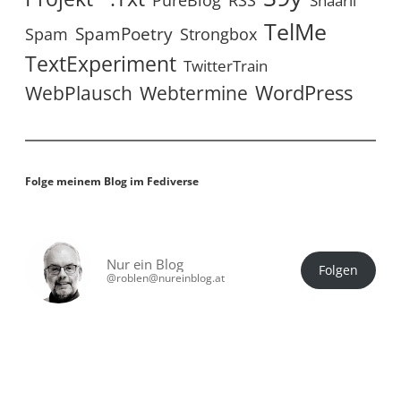
PureBlog
Shaarli
TelMe
SpamPoetry
Spam
Strongbox
TextExperiment
TwitterTrain
WordPress
WebPlausch
Webtermine
Folge meinem Blog im Fediverse
Nur ein Blog
Folgen
@roblen@nureinblog.at