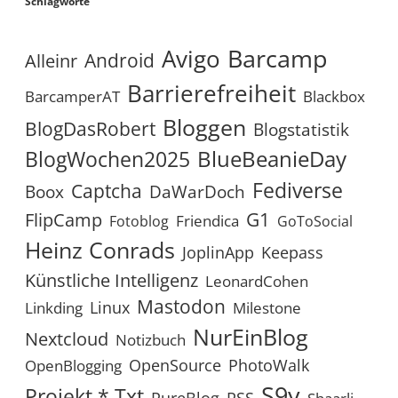
Schlagworte
Avigo
Barcamp
Android
Alleinr
Barrierefreiheit
BarcamperAT
Blackbox
Bloggen
BlogDasRobert
Blogstatistik
BlueBeanieDay
BlogWochen2025
Fediverse
Captcha
Boox
DaWarDoch
G1
FlipCamp
Friendica
Fotoblog
GoToSocial
Heinz Conrads
JoplinApp
Keepass
Künstliche Intelligenz
LeonardCohen
Mastodon
Linux
Linkding
Milestone
NurEinBlog
Nextcloud
Notizbuch
OpenSource
PhotoWalk
OpenBlogging
S9y
Projekt *.txt
RSS