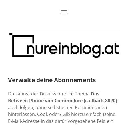
Menü
Blog
Dropdown-
öffnen
Menü
öffnen
Über mich
RSS
Nur
Kontakt
Archiv
ein
Blog
Grundsätze
Dropdown-
Menü
öffnen
Open Blogging Manifest
Projekte
Dropdown-
Menü
öffnen
Verwalte deine Abonnements
barcamper.at – Die österreichische Barcamp Liste
Kreativitätserklärung
Impressum
Dropdown-
Menü
öffnen
Du kannst der Diskussion zum Thema
Das
Alleinr – Der Ruheraum im Web (externer Link)
Barrierefreiheit
Datenschutz
Microblog
Between Phone von Commodore (callback 8020)
auch folgen, ohne selbst einen Kommentar zu
S9y InfoCamp – Der Serendpity Podcast (externer
Meine Fediverse Regeln
rss
email-
mastodon
hinterlassen. Cool, oder? Gib hierzu einfach Deine
Link)
form
E-Mail-Adresse in das dafür vorgesehene Feld ein.