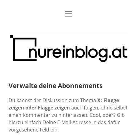
Menü
Blog
Dropdown-
öffnen
Menü
öffnen
Über mich
RSS
Nur
Kontakt
Archiv
ein
Blog
Grundsätze
Dropdown-
Menü
öffnen
Open Blogging Manifest
Projekte
Dropdown-
Menü
öffnen
Verwalte deine Abonnements
barcamper.at – Die österreichische Barcamp Liste
Kreativitätserklärung
Impressum
Dropdown-
Menü
öffnen
Du kannst der Diskussion zum Thema
X: Flagge
Alleinr – Der Ruheraum im Web (externer Link)
Barrierefreiheit
Datenschutz
Microblog
zeigen oder Flagge zeigen
auch folgen, ohne selbst
einen Kommentar zu hinterlassen. Cool, oder? Gib
S9y InfoCamp – Der Serendpity Podcast (externer
Meine Fediverse Regeln
rss
email-
mastodon
hierzu einfach Deine E-Mail-Adresse in das dafür
Link)
form
vorgesehene Feld ein.