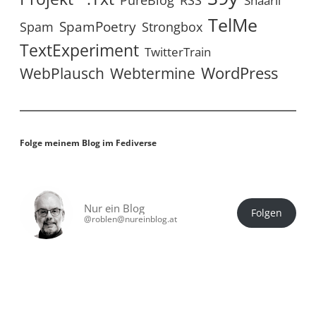
PureBlog
Shaarli
TelMe
SpamPoetry
Spam
Strongbox
TextExperiment
TwitterTrain
WordPress
WebPlausch
Webtermine
Folge meinem Blog im Fediverse
Nur ein Blog
Folgen
@roblen@nureinblog.at