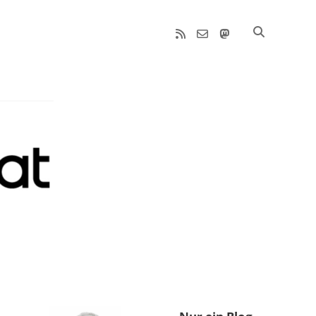
rss
email-
mastodon
form
Sidebar