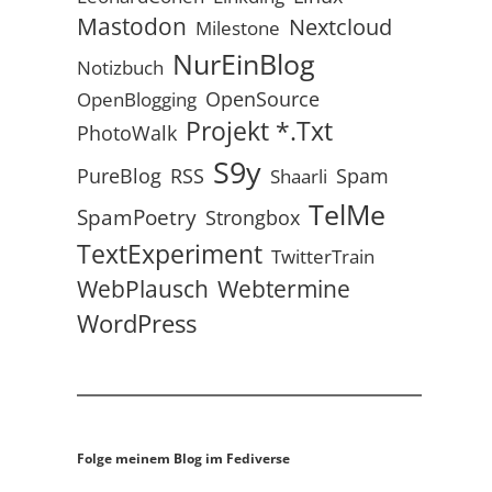
Mastodon
Nextcloud
Milestone
NurEinBlog
Notizbuch
OpenSource
OpenBlogging
Projekt *.txt
PhotoWalk
S9y
RSS
PureBlog
Spam
Shaarli
TelMe
SpamPoetry
Strongbox
TextExperiment
TwitterTrain
WebPlausch
Webtermine
WordPress
Folge meinem Blog im Fediverse