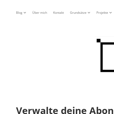
Blog
Über mich
Kontakt
Grundsätze
Projekte
Dropdown-Menü öffnen
Dropdown-Menü öf
Dro
Nur
ein
Blo
Verwalte deine Abo