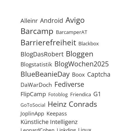
Avigo
Android
Alleinr
Barcamp
BarcamperAT
Barrierefreiheit
Blackbox
Bloggen
BlogDasRobert
BlogWochen2025
Blogstatistik
BlueBeanieDay
Captcha
Boox
Fediverse
DaWarDoch
G1
FlipCamp
Friendica
Fotoblog
Heinz Conrads
GoToSocial
JoplinApp
Keepass
Künstliche Intelligenz
Linux
LeonardCohen
Linkding