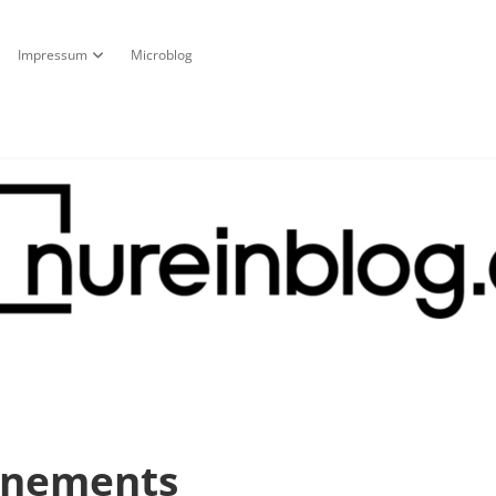
Impressum
Microblog
fnen
pdown-Menü öffnen
Dropdown-Menü öffnen
g
nnements