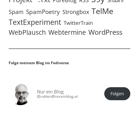
PureBlog
Shaarli
TelMe
SpamPoetry
Spam
Strongbox
TextExperiment
TwitterTrain
WordPress
WebPlausch
Webtermine
Folge meinem Blog im Fediverse
Nur ein Blog
Folgen
@roblen@nureinblog.at