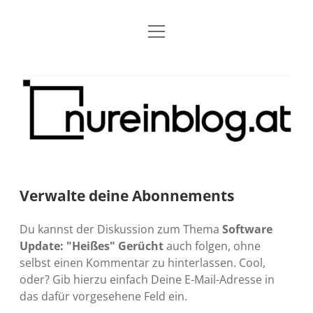
Menü
Blog
Dropdown-
öffnen
Menü
öffnen
Über mich
RSS
Nur
Kontakt
Archiv
ein
Blog
Grundsätze
Dropdown-
Menü
öffnen
Open Blogging Manifest
Projekte
Dropdown-
Menü
öffnen
Verwalte deine Abonnements
barcamper.at – Die österreichische Barcamp Liste
Kreativitätserklärung
Impressum
Dropdown-
Menü
öffnen
Du kannst der Diskussion zum Thema
Software
Alleinr – Der Ruheraum im Web (externer Link)
Barrierefreiheit
Datenschutz
Microblog
Update: "Heißes" Gerücht
auch folgen, ohne
selbst einen Kommentar zu hinterlassen. Cool,
S9y InfoCamp – Der Serendpity Podcast (externer
Meine Fediverse Regeln
rss
email-
mastodon
oder? Gib hierzu einfach Deine E-Mail-Adresse in
Link)
form
das dafür vorgesehene Feld ein.