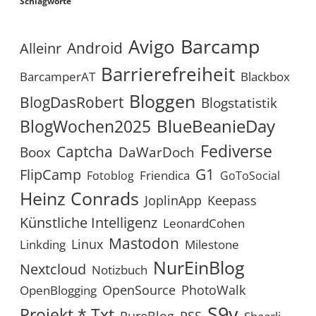
Schlagworte
Avigo
Barcamp
Android
Alleinr
Barrierefreiheit
BarcamperAT
Blackbox
Bloggen
BlogDasRobert
Blogstatistik
BlueBeanieDay
BlogWochen2025
Fediverse
Captcha
Boox
DaWarDoch
G1
FlipCamp
Friendica
Fotoblog
GoToSocial
Heinz Conrads
JoplinApp
Keepass
Künstliche Intelligenz
LeonardCohen
Mastodon
Linux
Linkding
Milestone
NurEinBlog
Nextcloud
Notizbuch
OpenSource
PhotoWalk
OpenBlogging
S9y
Projekt *.txt
RSS