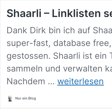
Shaarli – Linklisten 
Dank Dirk bin ich auf Shaar
super-fast, database free
gestossen. Shaarli ist ein
sammeln und verwalten ka
Shaarli
Nachdem …
weiterlesen
–
Linklisten
selbst
Nur ein Blog
hosten